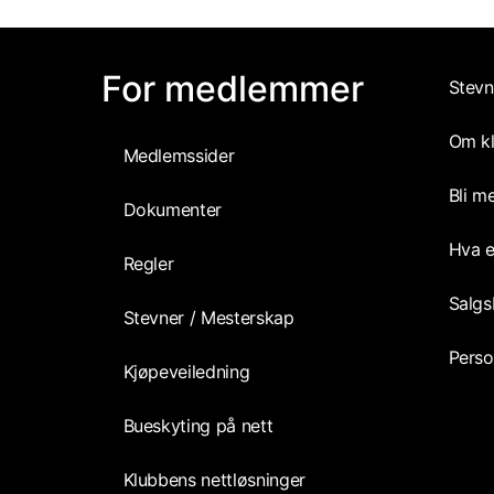
For medlemmer
Stevn
Om k
Medlemssider
Bli m
Dokumenter
Hva e
Regler
Salgs
Stevner / Mesterskap
Perso
Kjøpeveiledning
Bueskyting på nett
Klubbens nettløsninger