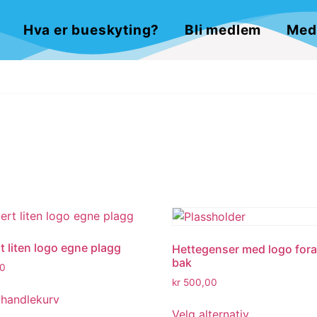
Hva er bueskyting?
Bli medlem
Med
t liten logo egne plagg
Hettegenser med logo for
bak
0
kr
500,00
 handlekurv
Velg alternativ