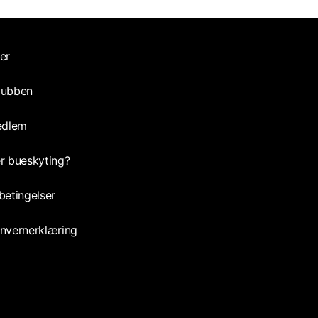
er
lubben
edlem
r bueskyting?
betingelser
nvernerklæring