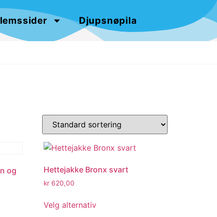
lemssider
Djupsnøpila
Hettejakke Bronx svart
an og
kr
620,00
Velg alternativ