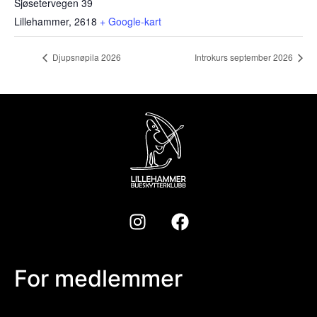
Sjøsetervegen 39
Lillehammer
,
2618
+ Google-kart
Djupsnøpila 2026
Introkurs september 2026
For medlemmer